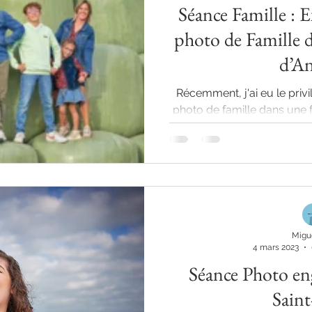
Séance Famille : E
photo de Famille 
d’An
Récemment, j'ai eu le priv
photo de famille dans une 
famille est p
Migu
4 mars 2023
Séance Photo en
Sain