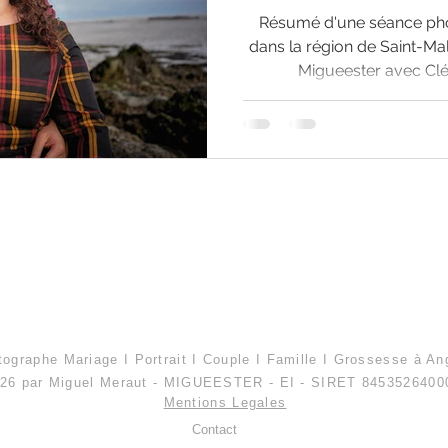
Résumé d'une séance pho
dans la région de Saint-M
Migueester avec Clé
Haut de page
ographe Mariage I Portrait I Couple I Famille I Grossesse à An
26
par Miguel Meraut - MIGUEESTER - EI - SIRET 8453526400
Mentions Legales
Contact