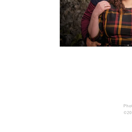
Phot
©20