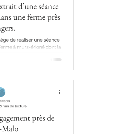
xtrait d’une séance
dans une ferme près
gers.
ilège de réaliser une séance
ferme à murs-érigné dont la
ropriétaire ...
eester
0 min de lecture
gagement près de
t-Malo